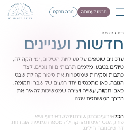
תרמו לעמותה
נובה מרקט
בית
>
חדשות
חדשות ועניינים
עדכונים שוטפים על פעילויות השיקום, ימי הקהילה,
טיולים בטבע, מיזמים תרבותיים וחינוכיים, לצד
כתבות וסקירות שמספרות את סיפור קהילת שבט
הנובה. כאן מתכנסים יחד רגעים של שבר ותקומה,
כאב ותקווה, עשייה ויצירה שממשיכות להאיר את
הדרך המשותפת שלנו.
הכל
אירועים
בתקשורת
ניוזלטר
אירועי שיא
פודקאסט העמותה
הקהילה מספרת
מניעת אובדנות
דרושים
נובה הילינג