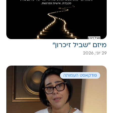
מיזם ״שביל זיכרון״
29 יוני, 2026
פודקאסט העמותה