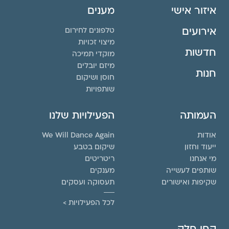
איזור אישי
מענים
אירועים
טלפונים לחירום
מיצוי זכויות
חדשות
מוקדי תמיכה
מיזם יובלים
חנות
חוסן ושיקום
שותפויות
העמותה
הפעילויות שלנו
אודות
We Will Dance Again
ייעוד וחזון
שיקום בטבע
מי אנחנו
ריטריטים
שותפים לעשייה
מענקים
שקיפות ואישורים
תעסוקה ועסקים
לכל הפעילויות >
קחו חלק