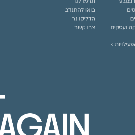
 בטבע
תרמו לנו
טים
בואו להתנדב
ם
הדליקו נר
ה ועסקים
צרו קשר
עילויות >
L
AGAIN