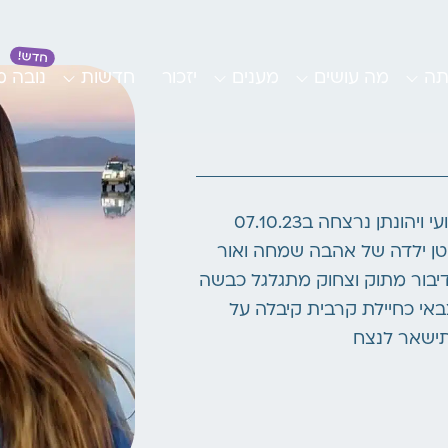
תה
מה עושים
מענים
יזכור
חדשות
נובה 
שיר חנה גורגי בת לגלית ורונן ואחות לרועי ויהונתן נרצחה ב07.10.23
קטן ילדה של אהבה שמחה ואור
דיבור מתוק וצחוק מתגלגל כבשה
אי כחיילת קרבית קיבלה על
תישאר לנצח