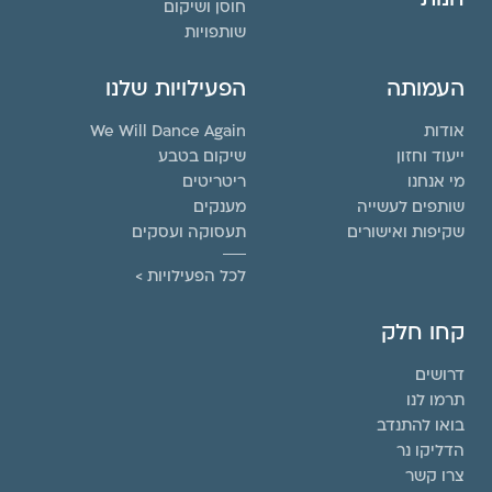
חוסן ושיקום
שותפויות
העמותה
הפעילויות שלנו
אודות
We Will Dance Again
ייעוד וחזון
שיקום בטבע
מי אנחנו
ריטריטים
שותפים לעשייה
מענקים
שקיפות ואישורים
תעסוקה ועסקים
לכל הפעילויות >
קחו חלק
דרושים
תרמו לנו
בואו להתנדב
הדליקו נר
צרו קשר