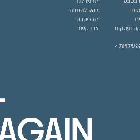
 בטבע
תרמו לנו
טים
בואו להתנדב
ם
הדליקו נר
ה ועסקים
צרו קשר
עילויות >
L
AGAIN