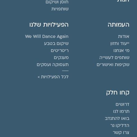
חוסן ושיקום
שותפויות
העמותה
הפעילויות שלנו
אודות
We Will Dance Again
ייעוד וחזון
שיקום בטבע
מי אנחנו
ריטריטים
שותפים לעשייה
מענקים
שקיפות ואישורים
תעסוקה ועסקים
לכל הפעילויות >
קחו חלק
דרושים
תרמו לנו
בואו להתנדב
הדליקו נר
צרו קשר