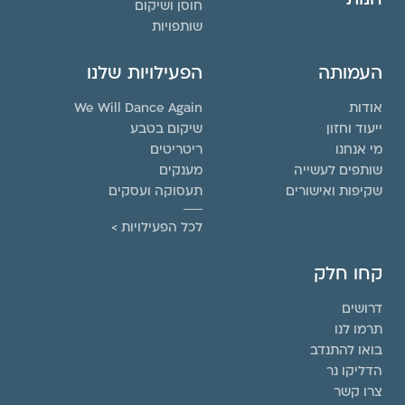
חוסן ושיקום
שותפויות
העמותה
הפעילויות שלנו
אודות
We Will Dance Again
ייעוד וחזון
שיקום בטבע
מי אנחנו
ריטריטים
שותפים לעשייה
מענקים
שקיפות ואישורים
תעסוקה ועסקים
לכל הפעילויות >
קחו חלק
דרושים
תרמו לנו
בואו להתנדב
הדליקו נר
צרו קשר