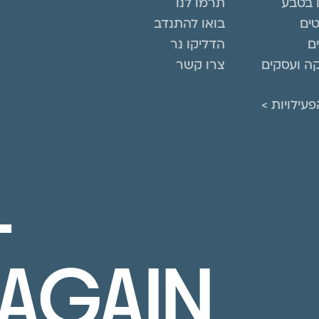
 בטבע
תרמו לנו
טים
בואו להתנדב
ם
הדליקו נר
ה ועסקים
צרו קשר
עילויות >
L
AGAIN