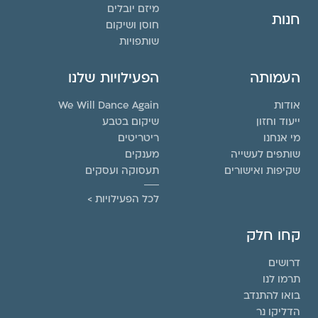
מיזם יובלים
חנות
חוסן ושיקום
שותפויות
העמותה
הפעילויות שלנו
אודות
We Will Dance Again
ייעוד וחזון
שיקום בטבע
מי אנחנו
ריטריטים
שותפים לעשייה
מענקים
שקיפות ואישורים
תעסוקה ועסקים
לכל הפעילויות >
קחו חלק
דרושים
תרמו לנו
בואו להתנדב
הדליקו נר