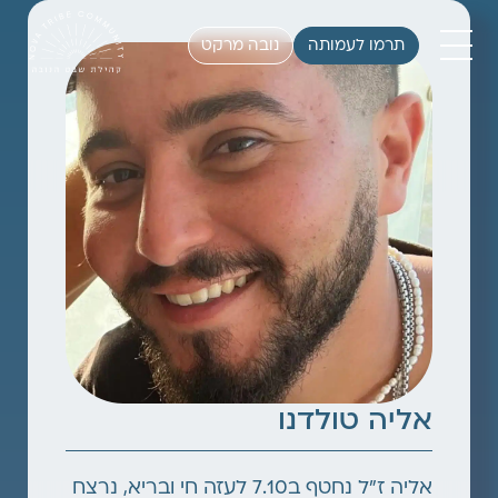
תרמו לעמותה
נובה מרקט
אליה טולדנו
אליה ז"ל נחטף ב7.10 לעזה חי ובריא, נרצח