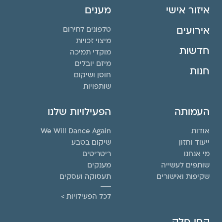
איזור אישי
מענים
אירועים
טלפונים לחירום
מיצוי זכויות
חדשות
מוקדי תמיכה
מיזם יובלים
חנות
חוסן ושיקום
שותפויות
העמותה
הפעילויות שלנו
אודות
We Will Dance Again
ייעוד וחזון
שיקום בטבע
מי אנחנו
ריטריטים
שותפים לעשייה
מענקים
שקיפות ואישורים
תעסוקה ועסקים
לכל הפעילויות >
קחו חלק