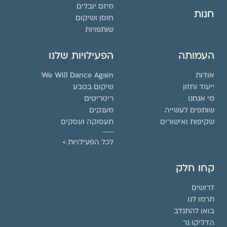
מיזם יובלים
חנות
חוסן ושיקום
שותפויות
העמותה
הפעילויות שלנו
אודות
We Will Dance Again
ייעוד וחזון
שיקום בטבע
מי אנחנו
ריטריטים
שותפים לעשייה
מענקים
שקיפות ואישורים
תעסוקה ועסקים
לכל הפעילויות >
קחו חלק
דרושים
תרמו לנו
בואו להתנדב
הדליקו נר