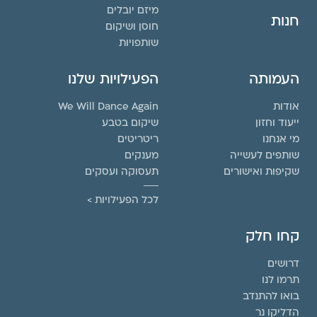
מיזם יובלים
חנות
חוסן ושיקום
שותפויות
העמותה
הפעילויות שלנו
אודות
We Will Dance Again
ייעוד וחזון
שיקום בטבע
מי אנחנו
ריטריטים
שותפים לעשייה
מענקים
שקיפות ואישורים
תעסוקה ועסקים
לכל הפעילויות >
קחו חלק
דרושים
תרמו לנו
בואו להתנדב
הדליקו נר