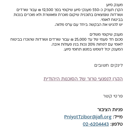
מענק סיוע
הקרן תעניק כ-550 מענקי סיוע שיקומי בסך 12,500 ₪ עבור שורדים
ושורדות שנמצאים בתוכנית שיקום מוכרת ומאושרת ולא מוכרים בנכות
בביטוח לאומי.
יש להגיש את הבקשה ביחד עם עו"ס מלווה.
מענק שיקומי משלים
סכום חד פעמי של עד 25,000 ₪ עבור שורדים ושורדות שהוכרו בביטוח
לאומי עם לפחות 20% נכות בגין פעולות איבה.
המענק יכול לשמש במגוון תחומי סיוע.
לינקים חשובים
הקרן לנפגעי טרור של הסוכנות היהודית
פרטי קשר
פניות הציבור
מייל:
PniyotTzibor@jafi.org
טלפון:
02-6204443