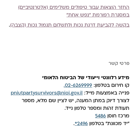
החזר הוצאות עבור טיפולים משלימים (אלטרנטיביים)
במסגרת רפורמת "נפש אחת"
בקשה לקביעת דרגת נכות ולתשלום תגמול נכות (קצבה)
.
פרטי קשר
מידע רלוונטי וייעודי של הביטוח הלאומי
קו חירום בטלפון:
02-6269999.
פנייה באמצעות מייל:
pniutpartysurvivors@nioi.gov.il
לצורך דיוק במתן המענה, יש לציין שם מלא, מספר
תעודת זהות ומספר טלפון נייד.
מרכז חוסן
5486
"יד מכוונת״ בטלפון
2496*
.