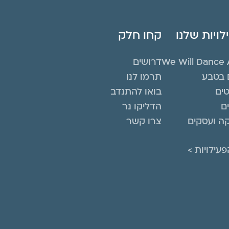
ויות שלנו
קחו חלק
We Will Dance 
דרושים
 בטבע
תרמו לנו
טים
בואו להתנדב
ם
הדליקו נר
ה ועסקים
צרו קשר
עילויות >
L