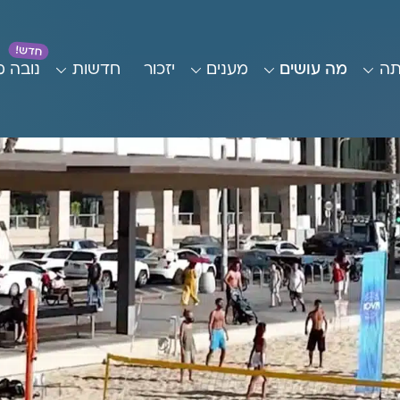
תה
מה עושים
מענים
יזכור
חדשות
נובה 