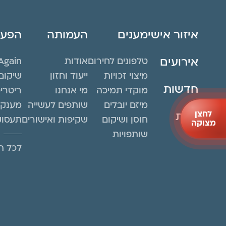
איזור אישי
מענים
העמותה
הפעיל
אירועים
טלפונים לחירום
אודות
Again
מיצוי זכויות
ייעוד וחזון
שיקום
חדשות
מוקדי תמיכה
מי אנחנו
ריטרי
מיזם יובלים
שותפים לעשייה
מענקי
לחצן
חנות
חוסן ושיקום
שקיפות ואישורים
תעסוק
מצוקה
שותפויות
לכל הפ