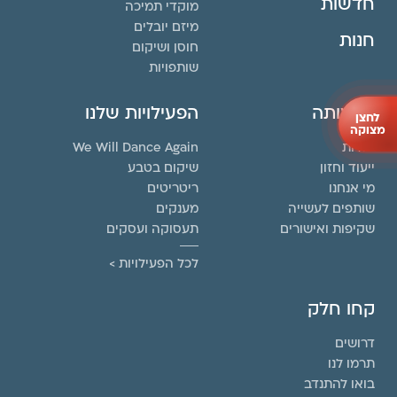
חדשות
מוקדי תמיכה
מיזם יובלים
חנות
חוסן ושיקום
שותפויות
העמותה
הפעילויות שלנו
לחצן
מצוקה
אודות
We Will Dance Again
ייעוד וחזון
שיקום בטבע
מי אנחנו
ריטריטים
שותפים לעשייה
מענקים
שקיפות ואישורים
תעסוקה ועסקים
לכל הפעילויות >
קחו חלק
דרושים
תרמו לנו
בואו להתנדב