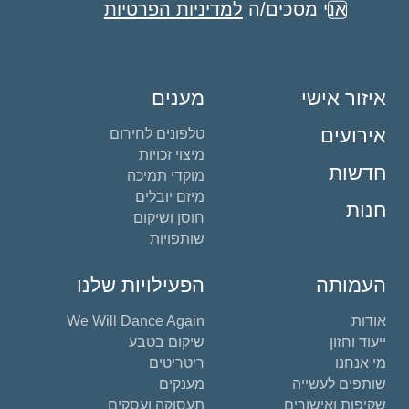
אני מסכים/ה
למדיניות הפרטיות
איזור אישי
מענים
אירועים
טלפונים לחירום
מיצוי זכויות
חדשות
מוקדי תמיכה
מיזם יובלים
חנות
חוסן ושיקום
שותפויות
העמותה
הפעילויות שלנו
אודות
We Will Dance Again
ייעוד וחזון
שיקום בטבע
מי אנחנו
ריטריטים
שותפים לעשייה
מענקים
שקיפות ואישורים
תעסוקה ועסקים