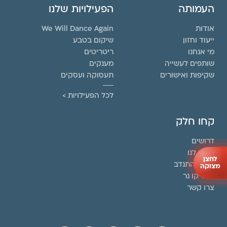
העמותה
הפעילויות שלנו
אודות
We Will Dance Again
ייעוד וחזון
שיקום בטבע
מי אנחנו
ריטריטים
שותפים לעשייה
מענקים
שקיפות ואישורים
תעסוקה ועסקים
לכל הפעילויות >
קחו חלק
דרושים
תרמו לנו
לחצן
בואו להתנדב
מצוקה
הדליקו נר
צרו קשר