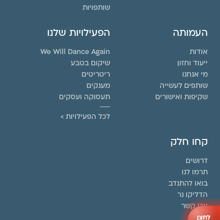
שותפויות
העמותה
הפעילויות שלנו
אודות
We Will Dance Again
ייעוד וחזון
שיקום בטבע
מי אנחנו
ריטריטים
שותפים לעשייה
מענקים
שקיפות ואישורים
תעסוקה ועסקים
לכל הפעילויות >
קחו חלק
דרושים
תרמו לנו
בואו להתנדב
הדליקו נר
צרו קשר
לחצן