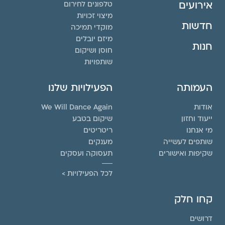
אירועים
טלפונים לחירום
מיצוי זכויות
חדשות
מוקדי תמיכה
מיזם יובלים
חנות
חוסן ושיקום
שותפויות
העמותה
הפעילויות שלנו
אודות
We Will Dance Again
ייעוד וחזון
שיקום בטבע
מי אנחנו
ריטריטים
שותפים לעשייה
מענקים
שקיפות ואישורים
תעסוקה ועסקים
לכל הפעילויות >
קחו חלק
דרושים