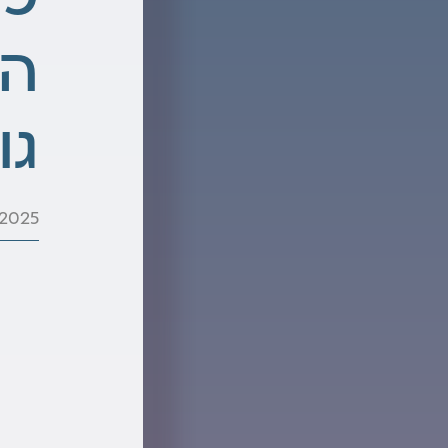
הה
גו
.2025