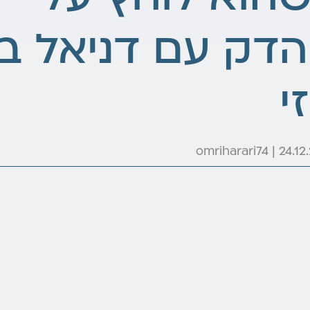
דק עם דניאל בן
זי
omriharari74 | 24.12