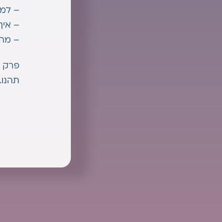
– למה
– איך
– מה
פרק מ
תהנו.