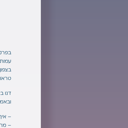
בפרק 
עמותת
בצפון
טראומ
דנו ב
ובאמו
– איך
– מה 