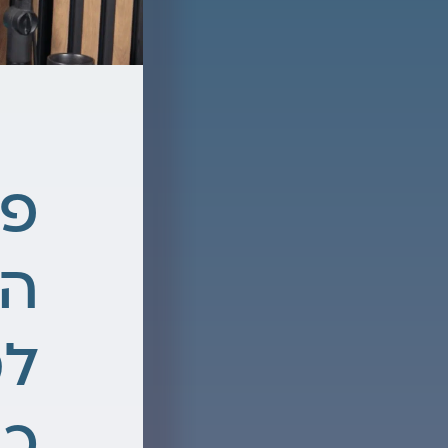
הנ
למ
כש