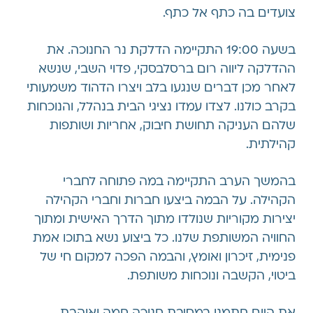
צועדים בה כתף אל כתף.
בשעה 19:00 התקיימה הדלקת נר החנוכה. את
ההדלקה ליווה רום ברסלבסקי, פדוי השבי, שנשא
לאחר מכן דברים שנגעו בלב ויצרו הדהוד משמעותי
בקרב כולנו. לצדו עמדו נציגי הבית בנהלל, והנוכחות
שלהם העניקה תחושת חיבוק, אחריות ושותפות
קהילתית.
בהמשך הערב התקיימה במה פתוחה לחברי
הקהילה. על הבמה ביצעו חברות וחברי הקהילה
יצירות מקוריות שנולדו מתוך הדרך האישית ומתוך
החוויה המשותפת שלנו. כל ביצוע נשא בתוכו אמת
פנימית, זיכרון ואומץ, והבמה הפכה למקום חי של
ביטוי, הקשבה ונוכחות משותפת.
את היום חתמנו במסיבת חנוכה חמה ואוהבת.