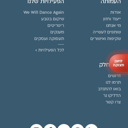
העמותה
הפעילויות שלנו
אודות
We Will Dance Again
ייעוד וחזון
שיקום בטבע
מי אנחנו
ריטריטים
שותפים לעשייה
מענקים
שקיפות ואישורים
תעסוקה ועסקים
לכל הפעילויות >
לחצן
קחו חלק
מצוקה
דרושים
תרמו לנו
בואו להתנדב
הדליקו נר
צרו קשר